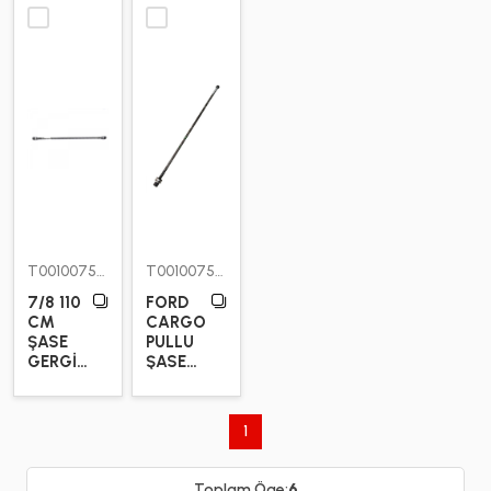
T00100752500
T00100753000
7/8 110
FORD
CM
CARGO
ŞASE
PULLU
GERGİ
ŞASE
DEMİRİ
GERGİ
DEMİRİ
24MM
1
130 CM
Toplam Öge:
6