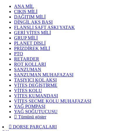
ANA MİL
ÇIKIŞ MİLİ
DAĞITIM MİLİ
DİNGİL AKS BAŞI
FLANŞLI ŞAFT ASKI YATAK
GERİ VİTES MİLİ
GRUP MİLİ
PLANET DİŞLİ
PRİZDİREK MİLİ
PTO
RETARDER
ROT KOLLARI
ŞANZUMAN
ŞANZUMAN MUHAFAZASI
TAŞIYICI KOL AKSI
VİTES DEĞİŞTİRME
VİTES KOLU
VİTES KUMANDASI
VİTES SEÇME KOLU MUHAFAZASI
YAĞ POMPASI
YAĞ SOĞUTUCUSU
Tümünü göster
DORSE PARÇALARI