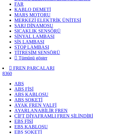
FAR
KABLO DEMETİ
MARŞ MOTORU
MERKEZİ ELEKTRİK ÜNİTESİ
ŞARJ DİNAMOSU
SICAKLIK SENSÖRÜ
SİNYAL LAMBASI
SİS LAMBASI
STOP LAMBASI
TİTREŞİM SENSÖRÜ
Tümünü göster
FREN PARÇALARI
8360
ABS
ABS FİŞİ
ABS KABLOSU
ABS SOKETİ
AYAK FREN VALFİ
AYARLANABİLİR FREN
ÇİFT DİYAFRAMLI FREN SİLİNDİRİ
EBS FİŞİ
EBS KABLOSU
EBS SOKETİ