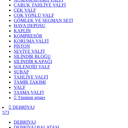
ÇABUK TAHLİYE VALFİ
ÇEK VALF
ÇOK YÖNLÜ VALF
GÖMLEK VE SEGMAN SETİ
HAVA DEPOSU
KAPLİN
KOMPRESÖR
KORUMA VALFİ
PİSTON
SEVİYE VALFİ
SİLİNDİR BLOĞU
SİLİNDİR KAPAĞI
SOLENOİD VALF
SUBAP
TAHLİYE VALFİ
TAMİR TAKIMI
VALF
TAŞMA VALFİ
Tümünü göster
DEBRİYAJ
573
DEBRİYAJ
DEBRİYAJ BALATASI