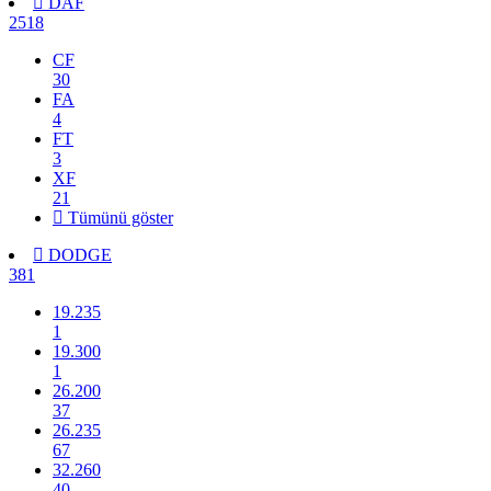
DAF
2518
CF
30
FA
4
FT
3
XF
21
Tümünü göster
DODGE
381
19.235
1
19.300
1
26.200
37
26.235
67
32.260
40