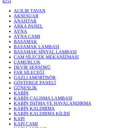
4251
AÇILIR TAVAN
AKSESUAR
ANAHTAR
ARKA PANEL
AYNA
AYNA CAMI
BASAMAK
BASAMAK LAMBASI
BASAMAK SİNYAL LAMBASI
CAM SİLECEK MEKANİZMASI
ÇAMURLUK
DEVİR SENSÖRÜ
FAR SİLECEĞİ
GAZLI AMORTİSÖR
GÖSTERGE PANELİ
GÜNEŞLİK
KABİN
KABİN ÇALIŞMA LAMBASI
KABİN ISITMA VE HAVALANDIRMA
KABİN KALDIRMA
KABİN KALDIRMA KİLİDİ
KAPI
KAPI CAMI