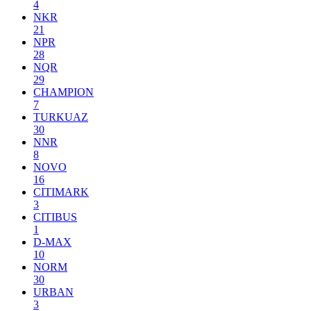
4
NKR
21
NPR
28
NQR
29
CHAMPION
7
TURKUAZ
30
NNR
8
NOVO
16
CITIMARK
3
CITIBUS
1
D-MAX
10
NORM
30
URBAN
3