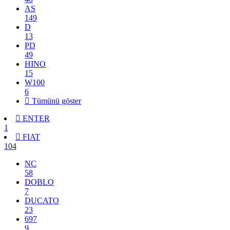
AS
149
D
13
PD
49
HINO
15
W100
6
Tümünü göster
ENTER
1
FIAT
104
NC
58
DOBLO
7
DUCATO
23
697
9