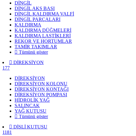
DİNGİL
DİNGİL AKS BAŞI
DİNGİL KALDIRMA VALFİ
DİNGİL PARÇALARI
KALDIRMA
KALDIRMA DÜĞMELERİ
KALDIRMA LASTİKLERİ
REKOR VE HORTUMLAR
TAMİR TAKIMLAR
Tümünü göster
DİREKSİYON
177
DİREKSİYON
DİREKSİYON KOLONU
DİREKSİYON KONTAĞI
DİREKSİYON POMPASI
HİDROLİK YAĞ
SALINCAK
YAĞ KUTUSU
Tümünü göster
DİŞLİ KUTUSU
1181