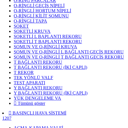
O-RİNG PARÇALAR
O-RİNGLİ GEÇİŞ NİPELİ
O-RİNGLİ HORTUM NİPELİ
O-RİNGLİ KİLİT SOMUNU
O-RİNGLİ TAPA
SOKET
SOKETLİ KRUVA
SOKETLİ L BAPLANTI REKORU
SOKETLİ T BAPLANTI REKORU
SOMUN VE O-RİNGLİ KRUVA
SOMUN VE O-RİNGLİ L BAĞLANTI GEÇİŞ REKORU
SOMUN VE O-RİNGLİ T BAĞLANTI GEÇİŞ REKORU
T BAĞLANTI REKORU
T BAĞLANTI REKORU (İKİ ÇAPLI)
T REKOR
TEK YÖNLÜ VALF
TEST APARATI
Y BAĞLANTI REKORU
Y BAĞLANTI REKORU (İKİ ÇAPLI)
YÜK DENGELEME VA
Tümünü göster
BASINÇLI HAVA SİSTEMİ
1207
AÇMA-KAPAMA VALFİ