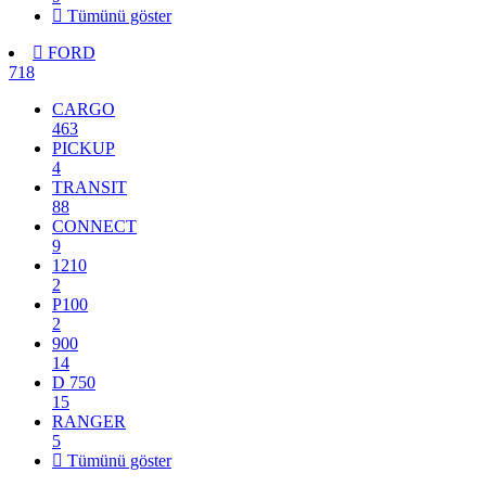
Tümünü göster
FORD
718
CARGO
463
PICKUP
4
TRANSIT
88
CONNECT
9
1210
2
P100
2
900
14
D 750
15
RANGER
5
Tümünü göster