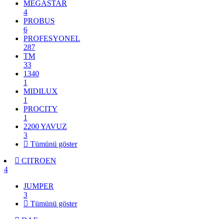
MEGASTAR
4
PROBUS
6
PROFESYONEL
287
TM
33
1340
1
MIDILUX
1
PROCITY
1
2200 YAVUZ
3
Tümünü göster
CITROEN
4
JUMPER
3
Tümünü göster