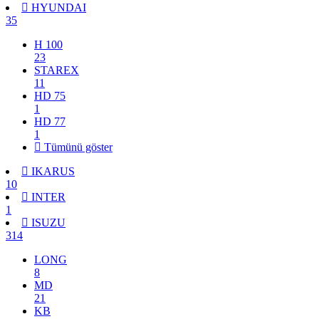
HYUNDAI
35
H 100
23
STAREX
11
HD 75
1
HD 77
1
Tümünü göster
IKARUS
10
INTER
1
ISUZU
314
LONG
8
MD
21
KB