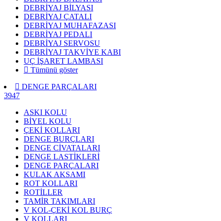
DEBRİYAJ BİLYASI
DEBRİYAJ ÇATALI
DEBRİYAJ MUHAFAZASI
DEBRİYAJ PEDALI
DEBRİYAJ SERVOSU
DEBRİYAJ TAKVİYE KABI
UÇ İŞARET LAMBASI
Tümünü göster
DENGE PARÇALARI
3947
ASKI KOLU
BİYEL KOLU
ÇEKİ KOLLARI
DENGE BURÇLARI
DENGE CİVATALARI
DENGE LASTİKLERİ
DENGE PARÇALARI
KULAK AKSAMI
ROT KOLLARI
ROTİLLER
TAMİR TAKIMLARI
V KOL-ÇEKİ KOL BURÇ
V KOLLARI