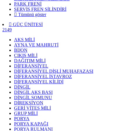
PARK FRENİ
SERVİS FREN SİLİNDİRİ
Tümünü göster
GÜÇ ÜNİTESİ
2149
AKS MİLİ
AYNA VE MAHRUTİ
BİJON
ÇIKIŞ MİLİ
DAĞITIM MİLİ
DİFERANSİYEL
DİFERANSİYEL DİŞLİ MUHAFAZASI
DİFERANSİYEL İSTAVROZ
DİFERANSİYEL KİLİDİ
DİNGİL
DİNGİL AKS BAŞI
DİNGİL SOMUNU
DİREKSİYON
GERİ VİTES MİLİ
GRUP MİLİ
PORYA
PORYA KAPAĞI
PORYA RULMANI