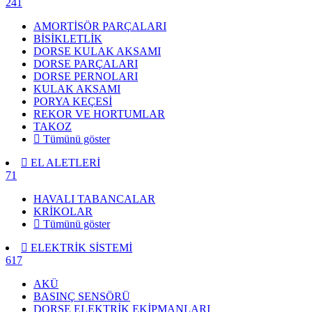
241
AMORTİSÖR PARÇALARI
BİSİKLETLİK
DORSE KULAK AKSAMI
DORSE PARÇALARI
DORSE PERNOLARI
KULAK AKSAMI
PORYA KEÇESİ
REKOR VE HORTUMLAR
TAKOZ
Tümünü göster
EL ALETLERİ
71
HAVALI TABANCALAR
KRİKOLAR
Tümünü göster
ELEKTRİK SİSTEMİ
617
AKÜ
BASINÇ SENSÖRÜ
DORSE ELEKTRİK EKİPMANLARI