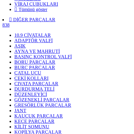
VİRAJ ÇUBUKLARI
Tümünü göster
DİĞER PARÇALAR
838
10.9 CİVATALAR
ADAPTÖR VALFİ
AŞIK
AYNA VE MAHRUTİ
BASINÇ KONTROL VALFİ
BORU PARÇALAR
BURÇ PARÇALAR
ÇATAL UCU
ÇEKİ KOLLARI
CIVATA PARÇALAR
DURDURMA TELİ
DÜZENLEYİCİ
GÖZENEKLİ PARÇALAR
GRESÖRLÜK PARÇALAR
JANT
KAUÇUK PARÇALAR
KEÇE PARÇALAR
KİLİT SOMUNU
KOPİLYA PARÇALAR