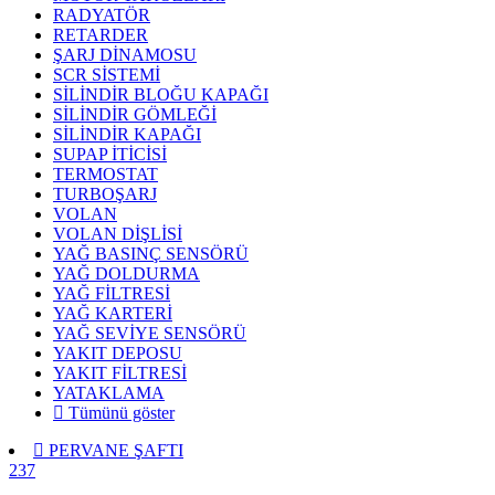
RADYATÖR
RETARDER
ŞARJ DİNAMOSU
SCR SİSTEMİ
SİLİNDİR BLOĞU KAPAĞI
SİLİNDİR GÖMLEĞİ
SİLİNDİR KAPAĞI
SUPAP İTİCİSİ
TERMOSTAT
TURBOŞARJ
VOLAN
VOLAN DİŞLİSİ
YAĞ BASINÇ SENSÖRÜ
YAĞ DOLDURMA
YAĞ FİLTRESİ
YAĞ KARTERİ
YAĞ SEVİYE SENSÖRÜ
YAKIT DEPOSU
YAKIT FİLTRESİ
YATAKLAMA
Tümünü göster
PERVANE ŞAFTI
237